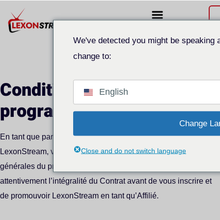
We've detected you might be speaking a
change to:
Conditions d'utilisation du
English
programme d'affiliation
Change La
En tant que partenaire agréé (le « Partenaire ») de
Close and do not switch language
LexonStream, vous acceptez de respecter les conditions
générales du présent Contrat (le « Contrat »). Veuillez lire
attentivement l’intégralité du Contrat avant de vous inscrire et
de promouvoir LexonStream en tant qu’Affilié.