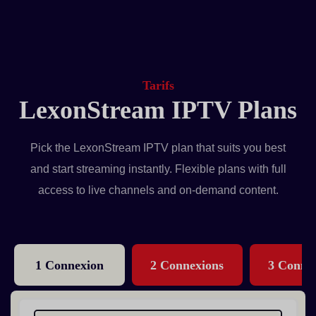
Tarifs
LexonStream IPTV Plans
Pick the LexonStream IPTV plan that suits you best
and start streaming instantly. Flexible plans with full
access to live channels and on-demand content.
1 Connexion
2 Connexions
3 Conne