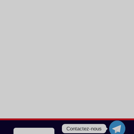
Greek
Turkish
Portuguese
Italian
Norwegian
German
Dutch
Spanish
English
Contactez-nous