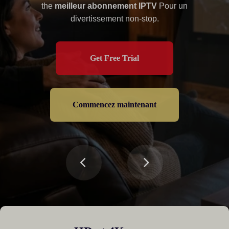
IPTV
avec une couverture mondiale et une disponibilité
the
meilleur abonnement IPTV
Pour un
divertissement non-stop.
Get Free Trial
de 99,91 %.
Get Free Trial
Get Free Trial
Commencez maintenant
Commencez maintenant
Commencez maintenant