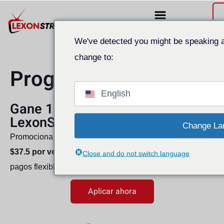
We've detected you might be speaking a
change to:
Programa de afiliados
English
Gane 15% de comisión con
LexonStream
Change La
Promociona un servicio de IPTV premium y gana hasta
$37.5 por venta
. Gratis para unirse, fácil de administrar y
Close and do not switch language
pagos flexibles.
Aplicar ahora