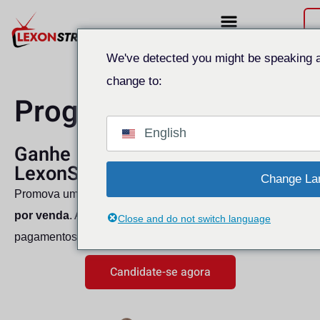
We've detected you might be speaking a
change to:
Programa de afiliados
English
Ganhe 15% de comissão com a
LexonStream
Change La
Promova um serviço de IPTV premium e ganhe até
$37,5
por venda
. A adesão é gratuita, a gestão é simples e os
Close and do not switch language
pagamentos são flexíveis.
Candidate-se agora