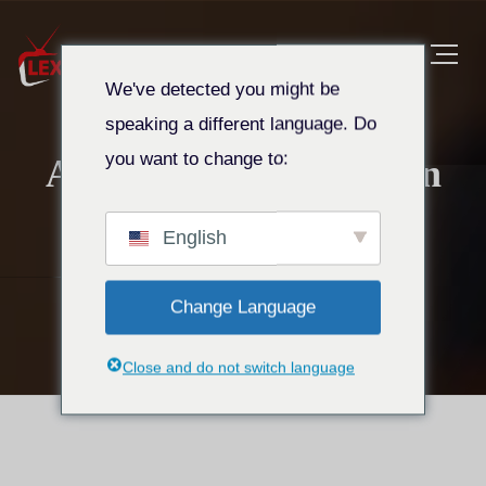
We've detected you might be
speaking a different language. Do
you want to change to:
Algemene voorwaarden
Thuis
Algemene voorwaarden
English
Change Language
Close and do not switch language