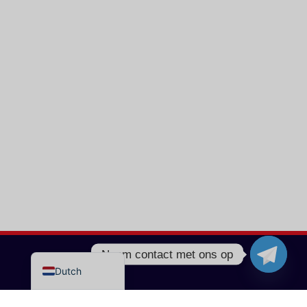
Greek
Turkish
Portuguese
Italian
Norwegian
German
Spanish
French
English
Neem contact met ons op
Dutch