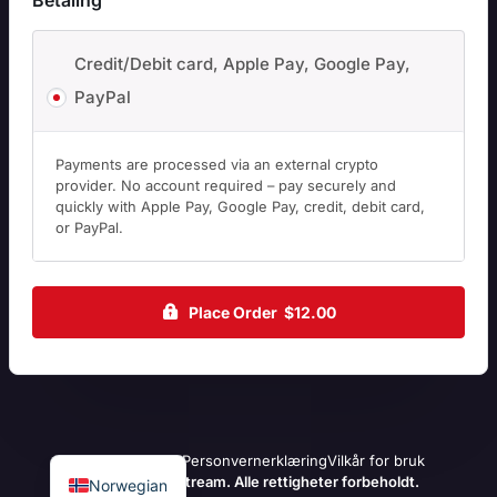
Betaling
Credit/Debit card, Apple Pay, Google Pay,
PayPal
Payments are processed via an external crypto
provider. No account required – pay securely and
quickly with Apple Pay, Google Pay, credit, debit card,
or PayPal.
Place Order $12.00
Refusjonspolicy
Personvernerklæring
Vilkår for bruk
© 2025 LexonStream. Alle rettigheter forbeholdt.
Norwegian