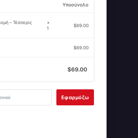
Υποσύνολο
ομή – Τέσσερις
×
$
69.00
1
$
69.00
$
69.00
Εφαρμόζω