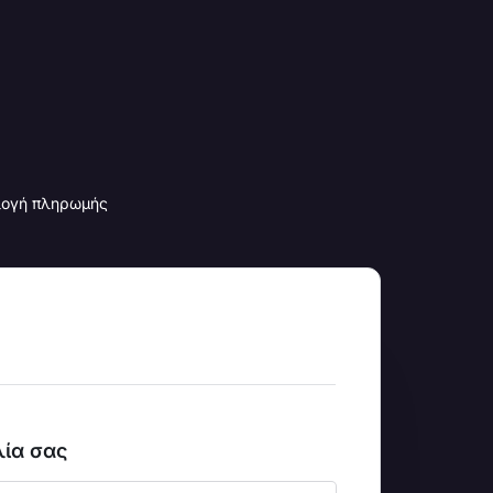
λογή πληρωμής
ία σας